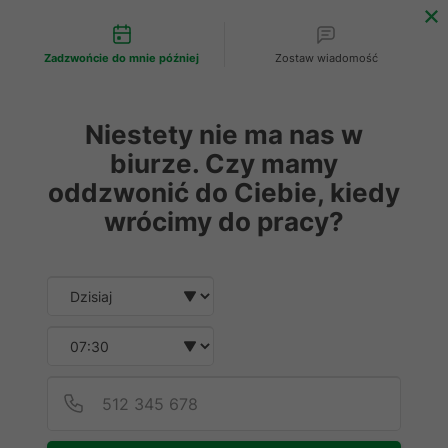
Możliwości kontaktu
0
Zadzwońcie do mnie później
Zostaw wiadomość
Rozdrabniacze plastiku
Rozdrabniacz do tworzyw 
Niestety nie ma nas w
biurze. Czy mamy
Popularny
oddzwonić do Ciebie, kiedy
wrócimy do pracy?
Date and time slection for sch
Wybierz datę
Wybierz godzinę
Podaj
Numer