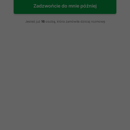
Zadzwońcie do mnie później
Jesteś już
16
osobą, która zamówiła dzisiaj rozmowę
Rozdrabniacz do
tworzyw
sztucznych
GRINDEX - 7
Kod produktu:
069
w magazynie
Cena netto:
25 200 zł
Cena brutto: