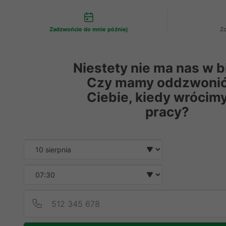
Możliwości kontaktu
0
Zadzwońcie do mnie później
Z
Czyszczalnia do zboża (separator, wentylator ziarna)
Niestety nie ma nas w b
Czy mamy oddzwonić
Popularny
Ciebie, kiedy wrócim
pracy?
Date and time sl
Wybierz datę
Wybierz godzin