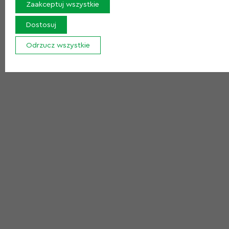
przygotowania materiału siewnego i poprawy jakości
Zaakceptuj wszystkie
produkcji rolnej.
Dostosuj
Odrzucz wszystkie