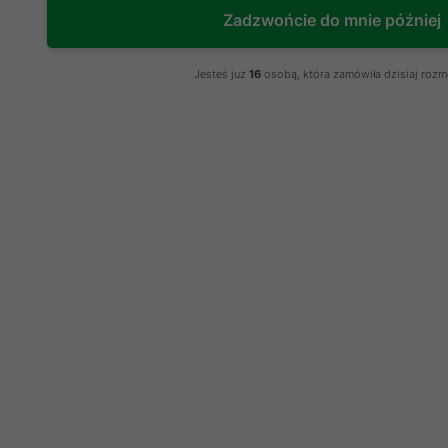
Zadzwońcie do mnie później
Jesteś już
16
osobą, która zamówiła dzisiaj roz
Kalibrator ziarna
do przesiewania
zboża KZ-500
Kod produktu:
248
w magazynie
Cena netto:
9 900 zł
Cena brutto:
12 177 zł