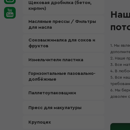
Щековая дробилка (бетон,
кирпич)
Наш
Масляные прессы / Фильтры
пот
для масла
Соковыжималка для соков и
фруктов
1. Мы явл
дополнит
2. Наше п
Измельчители пластика
3. Все ма
4. В любо
Горизонтальные пазовально-
5. Все на
долбёжные
требовани
6. Мы бер
Паллетоупаковщики
доволен 
Пресс для макулатуры
Крупоцех