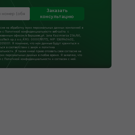
Заказать
консультацию
асие на обработку моих персональных данных компанией в
ии с Политикой конфиденциальности веб-сайта с
ованным офисом в Варшаве,ул. Jana Kazimierza 21A/60,
coTech sp.z o.o. KRS: 0000781772, NIP: 5361940402,
205001. Я понимаю, что мои данные будут храниться и
ься в соответствии с закон и политика
льности. Я также имею право отозвать свое согласие на
оих персональных данных в любое время. Я заявляю, что
я с Политикой конфиденциальности и согласен с ней.