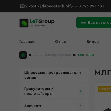
v.kostik@labecotech.pl
+48 793 993 383
Все катего
Главная
О нас
Видео
Линии для продукции
МЛГ-1000
МЛГ
Шнековые протравливатели
семян
Грануляторы /
Популя
пеллетайзеры
Запчасти