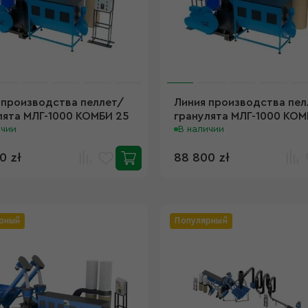
 производства пеллет/
Линия производства пел
лята МЛГ-1000 КОМБИ 25
гранулята МЛГ-1000 КОМ
ичии
25кВ
В наличии
0 zł
88 800 zł
рный
Популярный