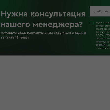
Нужна консультация
нашего менеджера
?
Я даю согл
соответств
зарегистрир
01-248.LabE
Оставьте свои контакты и мы свяжемся с вами в
REGON: 383
течение 15 минут
обрабатыват
конфиденциа
обработку м
ознакомилс