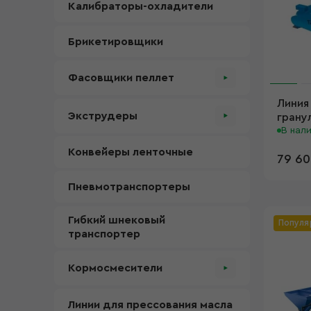
Калибраторы-охладители
Брикетировщики
Фасовщики пеллет
Линия
Экструдеры
грану
кВ
В нал
Конвейеры ленточные
79 60
Пневмотранспортеры
Гибкий шнековый
Популя
транспортер
Кормосмесители
Линии для прессования масла