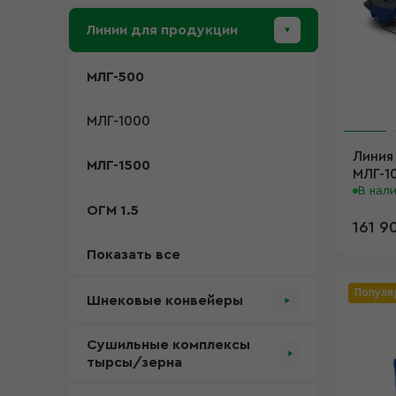
Линии для продукции
МЛГ-500
МЛГ-1000
Линия
МЛГ-1500
МЛГ-1
В нал
ОГМ 1.5
161 9
Показать все
Популя
Шнековые конвейеры
Cушильные комплексы
тырсы/зерна